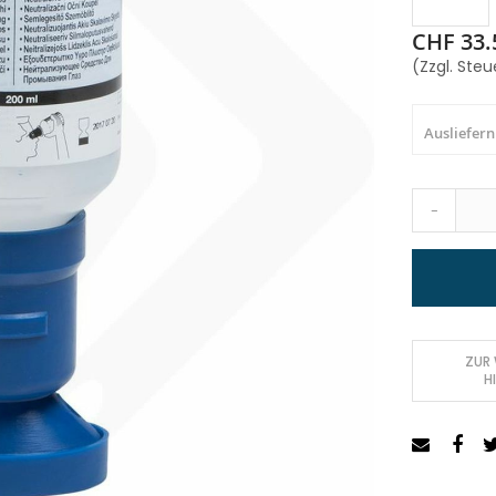
CHF 33.
(Zzgl. Steu
Ausliefern
-
ZUR
H