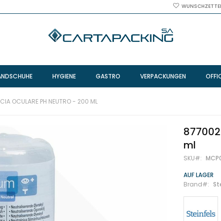
WUNSCHZETTE
ANDSCHUHE
HYGIENE
GASTRO
VERPACKUNGEN
OFFI
CIA OCULARE PH NEUTRO - 200 ML
877002 
ml
SKU
MCP
AUF LAGER
Brand
St