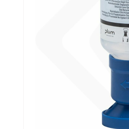
Ausrüstung
Säcke
Papier
Körperhygiene
Wäsche
Küche
Oberflächen
Böden
Badezimmer
Umgebung
PSA und Handschuhe
Office
Medizinischer
Gastro
Tableware
Take Away
Finger Food