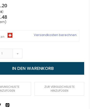
.20
28
.48
ern)
Versandkosten berechnen
 an
+
IN DEN WARENKORB
 WUNSCHLISTE
ZUR VERGLEICHSLISTE
INZUFÜGEN
HINZUFÜGEN