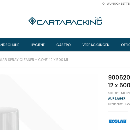
WUNSCHZETTE
ANDSCHUHE
HYGIENE
GASTRO
VERPACKUNGEN
OFFI
LAB SPRAY CLEANER - CONF. 12 X 500 ML
9005200
12 x 50
SKU
MCP
AUF LAGER
Brand
Ec