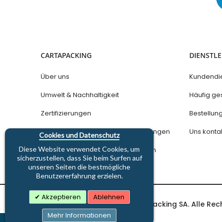
CARTAPACKING
DIENSTL
Über uns
Kundendi
Umwelt & Nachhaltigkeit
Häufig ges
Zertifizierungen
Bestellu
Datenschutz und Nutzungsbedingungen
Uns konta
Cookies und Datenschutz
Diese Website verwendet Cookies, um
Allgemeine Geschäftsbedingungen
sicherzustellen, dass Sie beim Surfen auf
unseren Seiten die bestmögliche
Benutzererfahrung erzielen.
Akzeptieren
Ablehnen
Copyright © 1997-2026 Cartapacking SA. Alle Rec
Mehr Informationen
PRODUKT(E) IN DEINEM WARENKORB