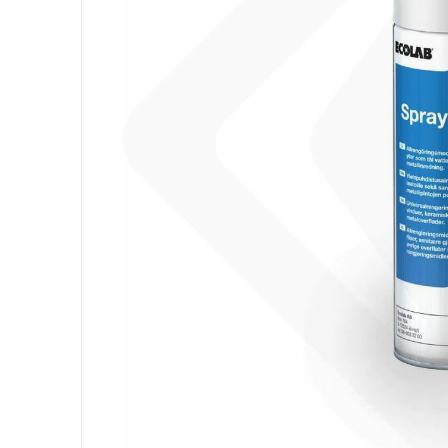
Ausrüstung
Säcke
Papier
Körperhygiene
Wäsche
Küche
Oberflächen
Böden
Badezimmer
Umgebung
PSA und Handschuhe
Office
Medizinischer
Gastro
Tableware
Take Away
Finger Food