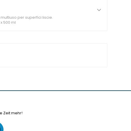
ultiuso per superfici liscie.
 x 500 ml
e Zeit mehr!