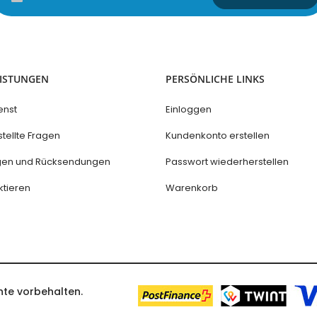
Sie
sich
für
unseren
Newsletter
an:
EISTUNGEN
PERSÖNLICHE LINKS
enst
Einloggen
tellte Fragen
Kundenkonto erstellen
ngen und Rücksendungen
Passwort wiederherstellen
ktieren
Warenkorb
hte vorbehalten.