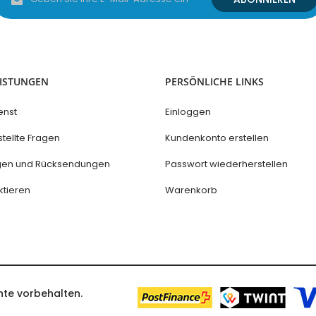
Sie
sich
für
unseren
Newsletter
an:
EISTUNGEN
PERSÖNLICHE LINKS
enst
Einloggen
tellte Fragen
Kundenkonto erstellen
ngen und Rücksendungen
Passwort wiederherstellen
ktieren
Warenkorb
hte vorbehalten.