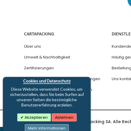
CARTAPACKING
DIENSTL
Über uns
Kundendi
Umwelt & Nachhaltigkeit
Häufig ges
Zertifizierungen
Bestellu
Datenschutz und Nutzungsbedingungen
Uns konta
Cookies und Datenschutz
Diese Website verwendet Cookies, um
Allgemeine Geschäftsbedingungen
sicherzustellen, dass Sie beim Surfen auf
unseren Seiten die bestmögliche
Benutzererfahrung erzielen.
Akzeptieren
Ablehnen
Copyright © 1997-2026 Cartapacking SA. Alle Rec
Mehr Informationen