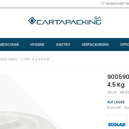
WUNSCHZETTE
ANDSCHUHE
HYGIENE
GASTRO
VERPACKUNGEN
OFFI
LID HERO - CONF. 4 X 4.5 KG
9005900
4.5 Kg
SKU
MCP
AUF LAGER
Brand
Ec