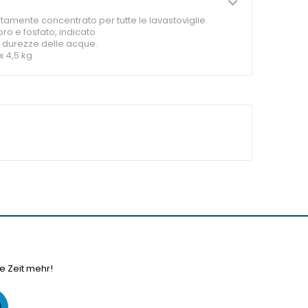
ltamente concentrato per tutte le lavastoviglie.
oro e fosfato, indicato
 durezze delle acque.
x 4,5 kg
e Zeit mehr!