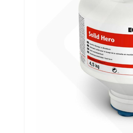
Ausrüstung
Säcke
Papier
Körperhygiene
Wäsche
Küche
Oberflächen
Böden
Badezimmer
Umgebung
PSA und Handschuhe
Office
Medizinischer
Gastro
Tableware
Take Away
Finger Food