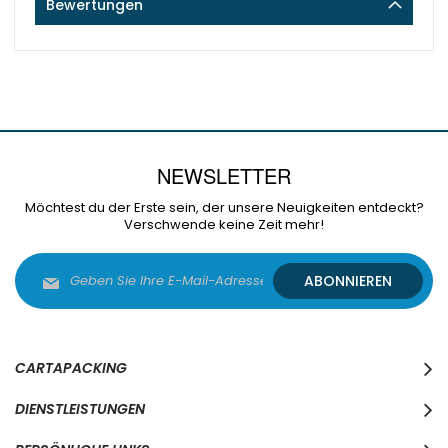
Bewertungen
NEWSLETTER
Möchtest du der Erste sein, der unsere Neuigkeiten entdeckt?
Verschwende keine Zeit mehr!
Melden
ABONNIEREN
Sie
sich
für
unseren
Newsletter
CARTAPACKING
an:
DIENSTLEISTUNGEN