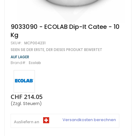
Zum
9033090 - ECOLAB Dip-It Catee - 10
Anfang
Kg
der
Bildgalerie
SKU
MCP004231
springen
SEIEN SIE DER ERSTE, DER DIESES PRODUKT BEWERTET
AUF LAGER
Brand
Ecolab
CHF 214.05
(Zzgl. Steuern)
Versandkosten berechnen
Ausliefern an