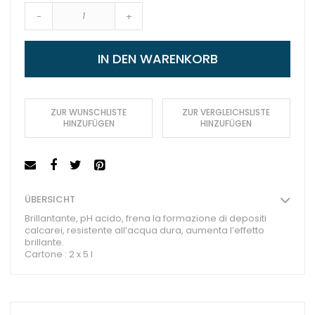
-
+
IN DEN WARENKORB
ZUR WUNSCHLISTE
ZUR VERGLEICHSLISTE
HINZUFÜGEN
HINZUFÜGEN
ÜBERSICHT
Brillantante, pH acido, frena la formazione di depositi
calcarei, resistente all’acqua dura, aumenta l’effetto
brillante.
Cartone : 2 x 5 l