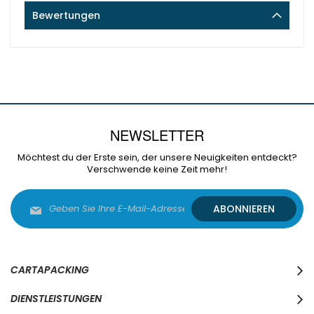
Bewertungen
NEWSLETTER
Möchtest du der Erste sein, der unsere Neuigkeiten entdeckt?
Verschwende keine Zeit mehr!
Melden
ABONNIEREN
Sie
sich
für
unseren
Newsletter
CARTAPACKING
an:
DIENSTLEISTUNGEN