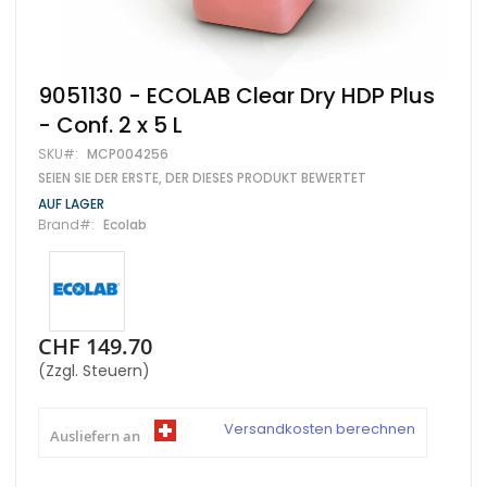
Zum
9051130 - ECOLAB Clear Dry HDP Plus
Anfang
- Conf. 2 x 5 L
der
Bildgalerie
SKU
MCP004256
springen
SEIEN SIE DER ERSTE, DER DIESES PRODUKT BEWERTET
AUF LAGER
Brand
Ecolab
CHF 149.70
(Zzgl. Steuern)
Versandkosten berechnen
Ausliefern an