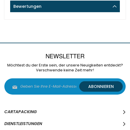
Bewertungen
NEWSLETTER
Möchtest du der Erste sein, der unsere Neuigkeiten entdeckt?
Verschwende keine Zeit mehr!
Melden
ABONNIEREN
Sie
sich
für
unseren
Newsletter
CARTAPACKING
an:
DIENSTLEISTUNGEN