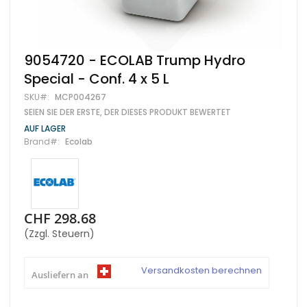
Zum
9054720 - ECOLAB Trump Hydro
Anfang
Special - Conf. 4 x 5 L
der
Bildgalerie
SKU
MCP004267
springen
SEIEN SIE DER ERSTE, DER DIESES PRODUKT BEWERTET
AUF LAGER
Brand
Ecolab
CHF 298.68
(Zzgl. Steuern)
Versandkosten berechnen
Ausliefern an