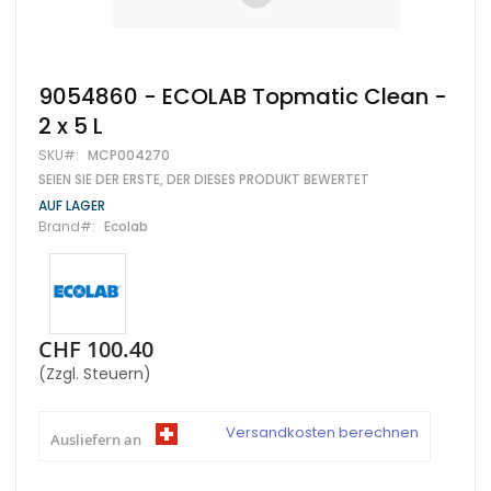
Zum
9054860 - ECOLAB Topmatic Clean -
Anfang
2 x 5 L
der
Bildgalerie
SKU
MCP004270
springen
SEIEN SIE DER ERSTE, DER DIESES PRODUKT BEWERTET
AUF LAGER
Brand
Ecolab
CHF 100.40
(Zzgl. Steuern)
Versandkosten berechnen
Ausliefern an