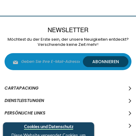
NEWSLETTER
Möchtest du der Erste sein, der unsere Neuigkeiten entdeckt?
Verschwende keine Zeit mehr!
Melden
ABONNIEREN
Sie
sich
für
unseren
Newsletter
CARTAPACKING
an:
DIENSTLEISTUNGEN
PERSÖNLICHE LINKS
WO WIR SIND
Cookies und Datenschutz
Diese Website verwendet Cookies, um