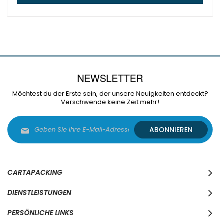
NEWSLETTER
Möchtest du der Erste sein, der unsere Neuigkeiten entdeckt?
Verschwende keine Zeit mehr!
Melden
ABONNIEREN
Sie
sich
für
unseren
Newsletter
CARTAPACKING
an:
DIENSTLEISTUNGEN
PERSÖNLICHE LINKS