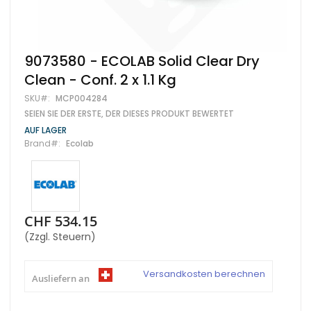
Zum
9073580 - ECOLAB Solid Clear Dry
Anfang
Clean - Conf. 2 x 1.1 Kg
der
Bildgalerie
SKU
MCP004284
springen
SEIEN SIE DER ERSTE, DER DIESES PRODUKT BEWERTET
AUF LAGER
Brand
Ecolab
CHF 534.15
(Zzgl. Steuern)
Versandkosten berechnen
Ausliefern an