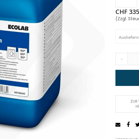
CHF 335
(Zzgl. Steu
Ausliefern
-
ZUR
H