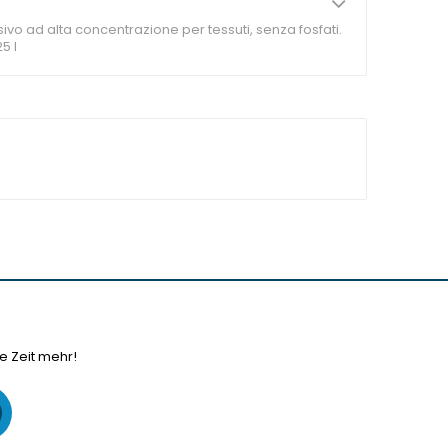
vo ad alta concentrazione per tessuti, senza fosfati.
25 l
e Zeit mehr!