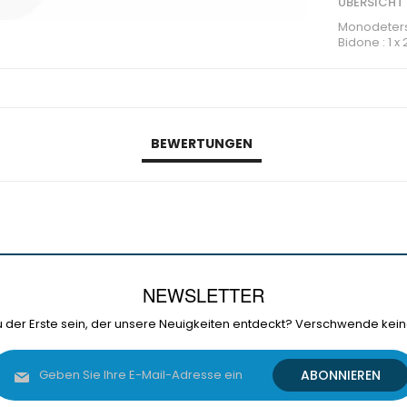
ÜBERSICHT
Monodetersi
Bidone : 1 x 
BEWERTUNGEN
NEWSLETTER
 der Erste sein, der unsere Neuigkeiten entdeckt? Verschwende kein
Melden
ABONNIEREN
Sie
sich