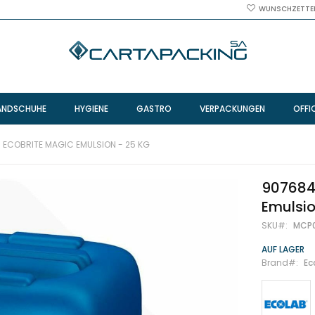
WUNSCHZETTE
ANDSCHUHE
HYGIENE
GASTRO
VERPACKUNGEN
OFFI
 ECOBRITE MAGIC EMULSION - 25 KG
907684
Emulsio
SKU
MCP
AUF LAGER
Brand
Ec