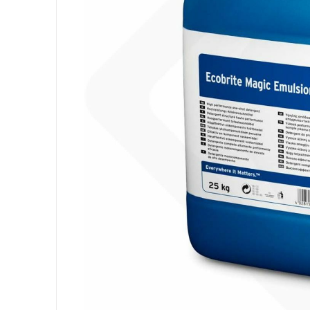
Ausrüstung
Säcke
Papier
Körperhygiene
Wäsche
Küche
Oberflächen
Böden
Badezimmer
Umgebung
PSA und Handschuhe
Office
Medizinischer
Gastro
Tableware
Take Away
Finger Food