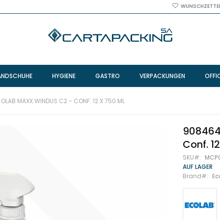
WUNSCHZETTE
ANDSCHUHE
HYGIENE
GASTRO
VERPACKUNGEN
OFFI
OLAB MAXX WINDUS C2 - CONF. 12 X 750 ML
908464
Conf. 1
SKU
MCP
AUF LAGER
Brand
Ec