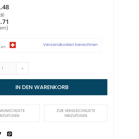
.48
23
.71
ern)
Versandkosten berechnen
 an
+
IN DEN WARENKORB
 WUNSCHLISTE
ZUR VERGLEICHSLISTE
INZUFÜGEN
HINZUFÜGEN