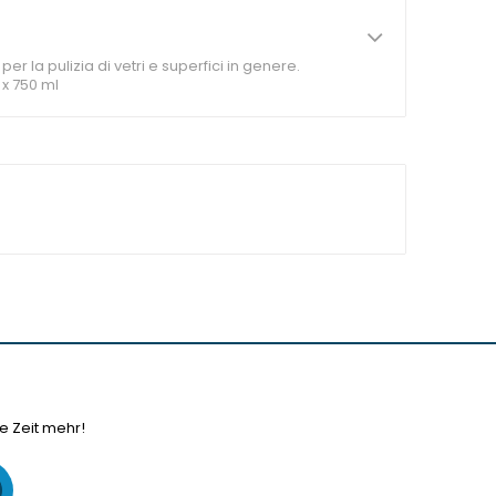
er la pulizia di vetri e superfici in genere.
 x 750 ml
e Zeit mehr!