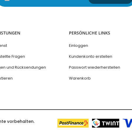
Sie
sich
für
unseren
Newsletter
an:
EISTUNGEN
PERSÖNLICHE LINKS
enst
Einloggen
tellte Fragen
Kundenkonto erstellen
ngen und Rücksendungen
Passwort wiederherstellen
ktieren
Warenkorb
hte vorbehalten.