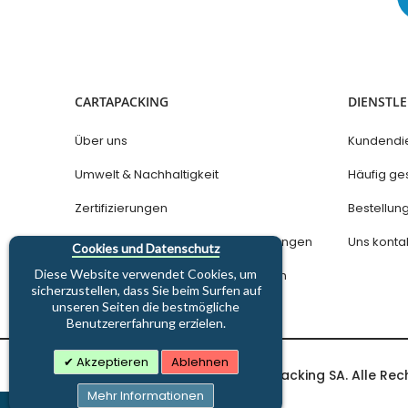
CARTAPACKING
DIENSTL
Über uns
Kundendi
Umwelt & Nachhaltigkeit
Häufig ges
Zertifizierungen
Bestellu
Datenschutz und Nutzungsbedingungen
Uns konta
Cookies und Datenschutz
Diese Website verwendet Cookies, um
Allgemeine Geschäftsbedingungen
sicherzustellen, dass Sie beim Surfen auf
unseren Seiten die bestmögliche
Benutzererfahrung erzielen.
Akzeptieren
Ablehnen
Copyright © 1997-2026 Cartapacking SA. Alle Rec
Mehr Informationen
PRODUKT(E) IN DEINEM WARENKORB