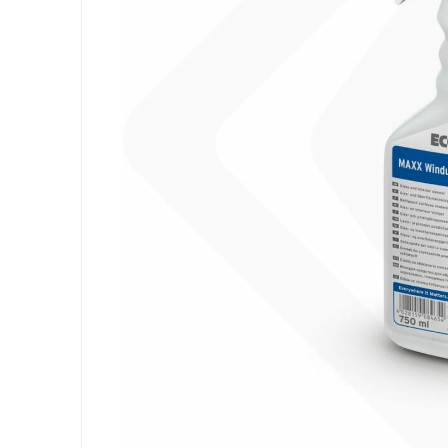
Ausrüstung
Säcke
Papier
Körperhygiene
Wäsche
Küche
Oberflächen
Böden
Badezimmer
Umgebung
PSA und Handschuhe
Office
Medizinischer
Gastro
Tableware
Take Away
Finger Food